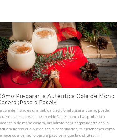
Cómo Preparar la Auténtica Cola de Mono
Casera ¡Paso a Paso!»
a cola de mono es una bebida tradicional chilena que no puede
altar en las celebraciones navideñas. Si nunca has probado a
acer cola de mono casero, prepárate para sorprenderte con lo
ácil y delicioso que puede ser. A continuación, te enseñamos cómo
e hace cola de mono paso a paso para que la disfrutes […]