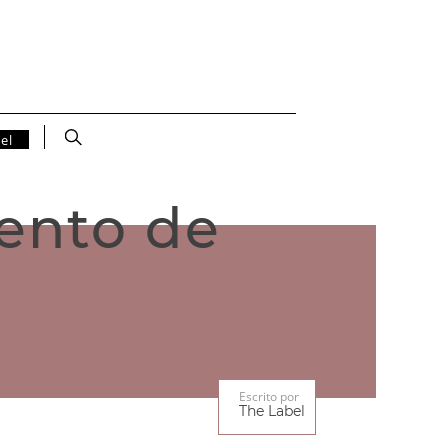
el
ento de
Escrito por
The Label