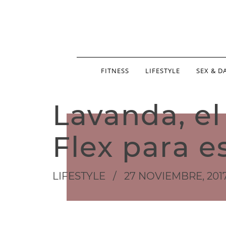
FITNESS
LIFESTYLE
SEX & D
Lavanda, e
Flex para e
LIFESTYLE
/
27 NOVIEMBRE, 201