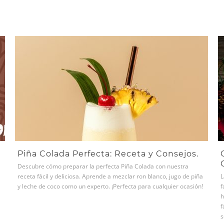
Piña Colada Perfecta: Receta y Consejos.
Descubre cómo preparar la perfecta Piña Colada con nuestra
receta fácil y deliciosa. Aprende a mezclar ron blanco, jugo de piña
L
y leche de coco como un experto. ¡Perfecta para cualquier ocasión!
f
h
f
s