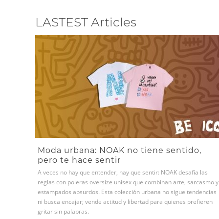
LASTEST Articles
Moda urbana: NOAK no tiene sentido,
pero te hace sentir
A veces no hay que entender, hay que sentir: NOAK desafía las
reglas con poleras oversize unisex que combinan arte, sarcasmo y
estampados absurdos. Esta colección urbana no sigue tendencias
ni busca encajar; vende actitud y libertad para quienes prefieren
gritar sin palabras.