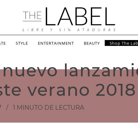
ATE
STYLE
ENTERTAINMENT
BEAUTY
Shop The Lab
l nuevo lanzami
ste verano 2018
7
/
1 MINUTO DE LECTURA