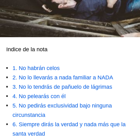
Indice de la nota
1. No habrán celos
2. No lo llevarás a nada familiar a NADA
3. No lo tendrás de pañuelo de lágrimas
4. No pelearás con él
5. No pedirás exclusividad bajo ninguna
circunstancia
6. Siempre dirás la verdad y nada más que la
santa verdad